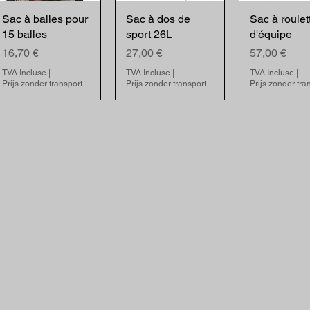
Sac à balles pour
Sac à dos de
Sac à roulet
15 balles
sport 26L
d'équipe
Prix
Prix
Prix
16,70 €
27,00 €
57,00 €
TVA Incluse
|
TVA Incluse
|
TVA Incluse
|
Prijs zonder transport.
Prijs zonder transport.
Prijs zonder tra