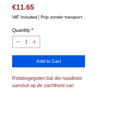
Price
€11.65
VAT Included
|
Prijs zonder transport.
Quantity
*
Add to Cart
Rotatiegegoten bal die naadloos
aansluit op de zachtheid van
schuim en de duurzaamheid van
vinyl. Microscopische
luchtbelletjes zijn in het vinyl
ingesloten, wat zorgt voor een
zeer prettig aanvoelend
oppervlak.