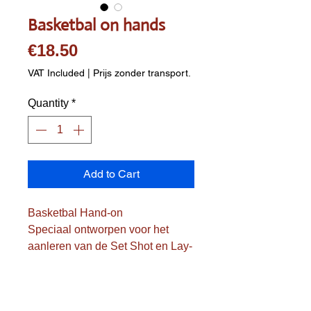
Basketbal on hands
Price
€18.50
VAT Included
|
Prijs zonder transport.
Quantity
*
Add to Cart
Basketbal Hand-on
Speciaal ontworpen voor het
aanleren van de Set Shot en Lay-
up
Op de bal is de plaatsing van de
handen al aangegeven, zowel