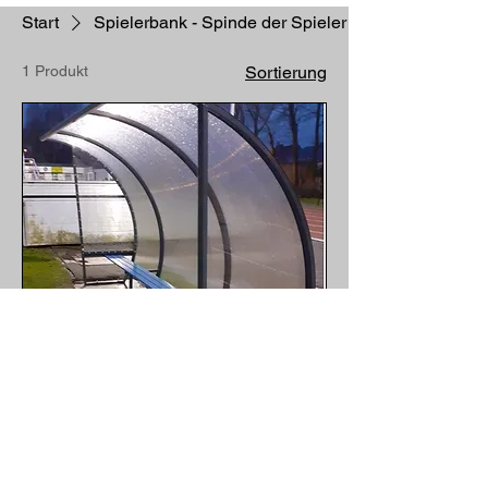
Start
Spielerbank - Spinde der Spieler
1 Produkt
Sortierung
Spielerhütte
Preis
1.890,00 €