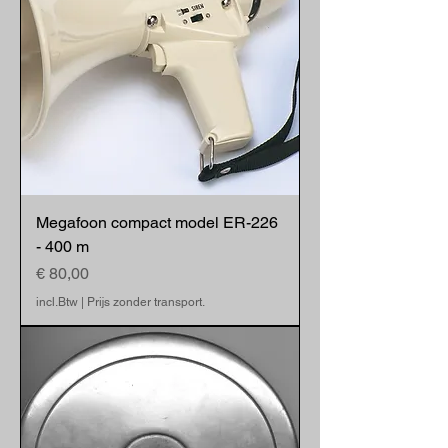
Megafoon compact model ER-226
- 400 m
Prijs
€ 80,00
incl.Btw
|
Prijs zonder transport.