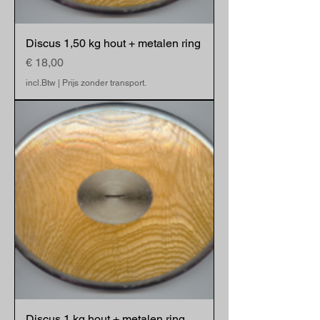
Discus 1,50 kg hout + metalen ring
Prijs
€ 18,00
incl.Btw
|
Prijs zonder transport.
Discus 1 kg hout + metalen ring