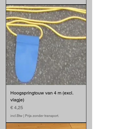
Hoogspringtouw van 4 m (excl.
vlagje)
Prijs
€ 4,25
incl.Btw
|
Prijs zonder transport.