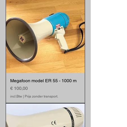
Megafoon model ER 55 - 1000 m
Prijs
€ 100,00
incl.Btw
|
Prijs zonder transport.