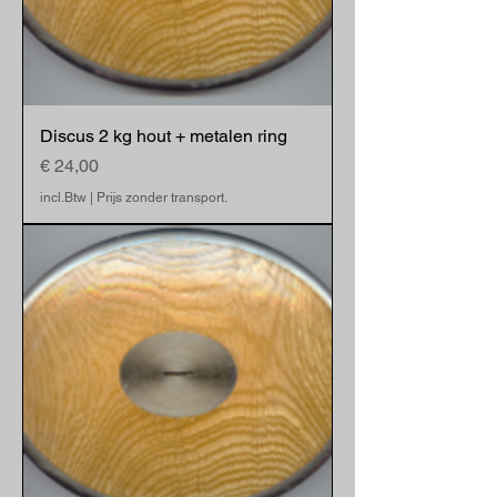
Discus 2 kg hout + metalen ring
Prijs
€ 24,00
incl.Btw
|
Prijs zonder transport.