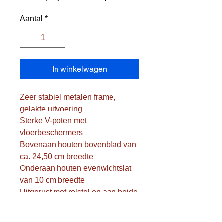
Aantal
*
In winkelwagen
Zeer stabiel metalen frame,
gelakte uitvoering
Sterke V-poten met
vloerbeschermers
Bovenaan houten bovenblad van
ca. 24,50 cm breedte
Onderaan houten evenwichtslat
van 10 cm breedte
Uitgerust met rolstel en aan beide
uiteinden met een beklede
ophangklamp (laat toe om bank in