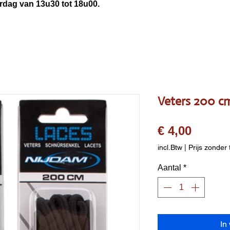
3u30 tot 18u00.
Veters 200 c
Prijs
€ 4,00
incl.Btw
|
Prijs zonder 
Aantal
*
In