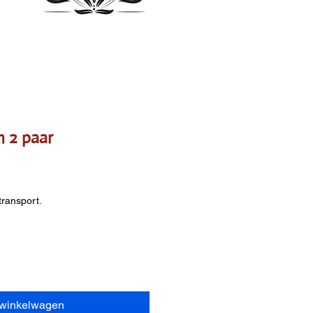
m 2 paar
transport.
 winkelwagen