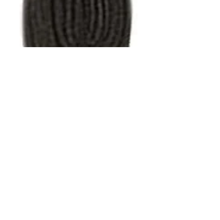
Veters 150 cm
Prijs
€ 1,00
incl.Btw
|
Prijs zonder transport.
Aantal
*
In winkelwagen