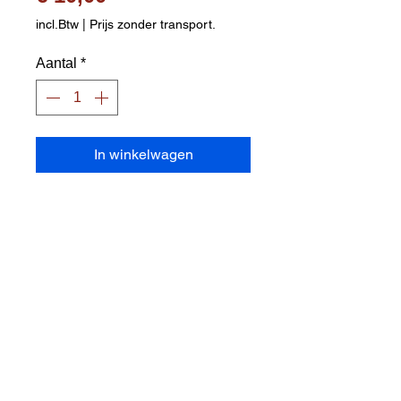
incl.Btw
|
Prijs zonder transport.
Aantal
*
In winkelwagen
Houten blad (plywood/multiplex 5 
mm)

Rubber van 1,5 mm 

ITTF 1ster, goede overdracht van 
de spin

 Houtvezels van het handvat 
loodrecht op elkaar georiënteerd

Concave/flared handgreep, zeer 
comfortabel in de hand

Spin : 4/10
