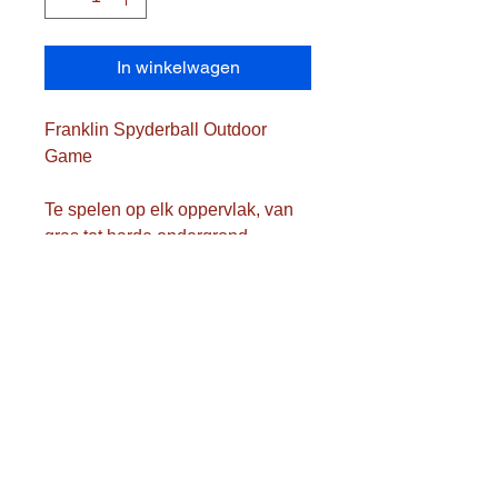
In winkelwagen
Franklin Spyderball Outdoor 
Game 

Te spelen op elk oppervlak, van 
gras tot harde ondergrond

Eenvoudig op te zetten 

Bestaande uit : 

- 1 spyderball net + doel

- 2 wedstrijd grootte ballen

- 1 6" oefenbal

- 1 pomp met naald

- 1 draagtas
