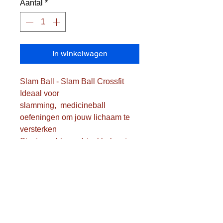
Aantal
*
In winkelwagen
Slam Ball - Slam Ball Crossfit
Ideaal voor
slamming, medicineball
oefeningen om jouw lichaam te
versterken
Stevige rubberen/vinyl bal met
ijzerzandvulling
Rolt of stuitert niet weg dankzij de
ijzerzandvulling
Ligt prettig in de hand
Indoor & outdoor voor op een
vlakke ondergrond