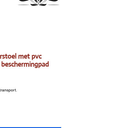
rstoel met pvc
ie beschermingpad
s
transport.