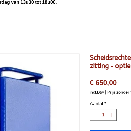
3u30 tot 18u00.
Scheidsrechte
zitting - opt
Prij
€ 650,00
incl.Btw
|
Prijs zonder 
Aantal
*