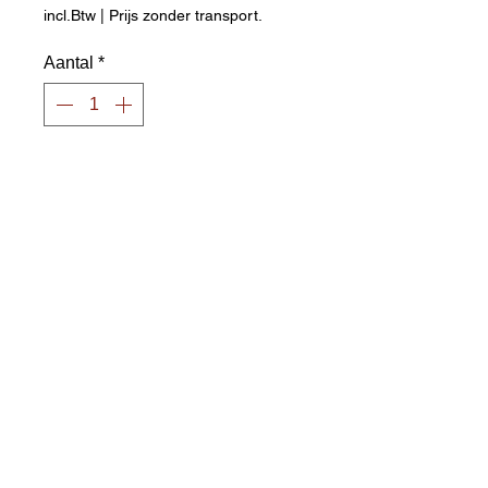
incl.Btw
|
Prijs zonder transport.
Aantal
*
In winkelwagen
Set van 12 scheidsrechtersfluitjes
Verchroomd stalen
scheidsrechterfluitje met kunststof
bal
Afmeting 2,0 x 4,0 x 1,7 cm
Transportkosten worden
afzonderlijk berekend
Postcode en gemeente aanvullen
aub