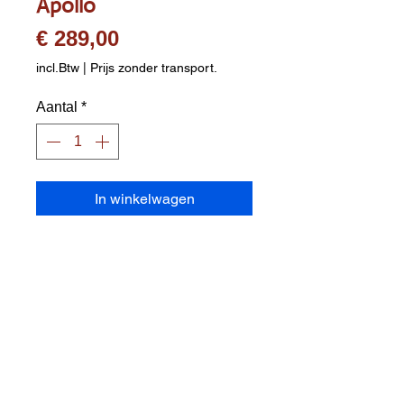
Apollo
Prijs
€ 289,00
incl.Btw
|
Prijs zonder transport.
Aantal
*
In winkelwagen
Rugtrainingsbank " over-de-kop-
houding " ter ontlasting van de 
tussenwervelschijven en voor het 
oplossen van spierspanning

Snelverstelling van de 
hellingshoek

Max. gewichtsbelasting : 110 kg

Afmeting : 150 x 85 x 226 cm 