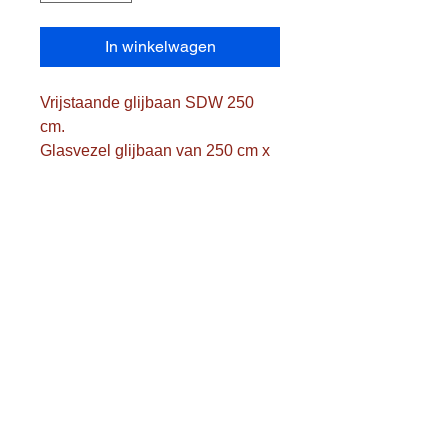
In winkelwagen
Vrijstaande glijbaan SDW 250 
cm.

Glasvezel glijbaan van 250 cm x 
38 cm breedte en 10 diepte.

Fame in Gelakte staalbuis 33.8 
mm diameter.

Brede trap met 6 treden, platform 
en extra boog in gelakte staalbuis 
van 33.8 mm.

Geel houten platform op 150 cm 
van de grond en een totale 
hoogte 190 cm. Verankering met 
de 2 trapbuizen en de 2 rode 
zijbuizen in de grond.

Transportkosten worden 