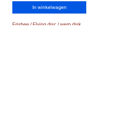
In winkelwagen
Frisbee / Flying disc / werp disk
Palm Springs
100 % PP
Diameter : ca. 27 cm
Gewicht : ca. 170 gram
Kleuren : volgens
beschikbaarheid - Fuchsia/zwart -
geel/lichtblauw
Transportkosten worden
afzonderlijk berekend
Postcode en gemeente
aanvullen aub