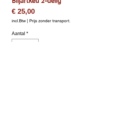
Biljartkeu 2-delig
Prijs
€ 25,00
incl.Btw
|
Prijs zonder transport.
Aantal
*
In winkelwagen
Biljartkeu 2-delig Ramin hout
Met schroefdraadverbinding
Pomerans van leer (niet
verwisselbaar)
Diameter pomerans : 11 mm
Diameter onderzijde keu : 29 mm
Lengte : 140 cm
Gewicht : ca. 470-510 gram