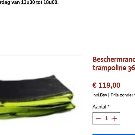
3u30 tot 18u00.
Beschermrand
trampoline 3
Prij
€ 119,00
incl.Btw
|
Prijs zonder 
Aantal
*