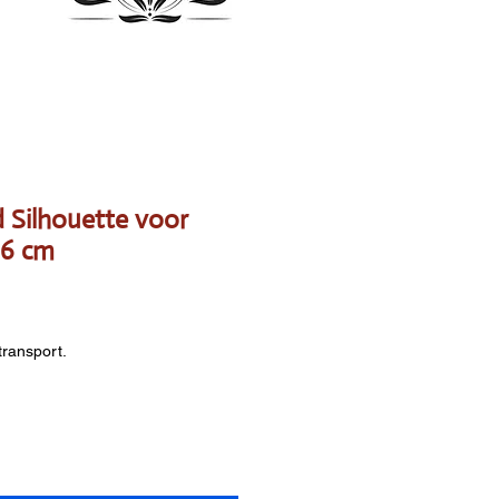
 Silhouette voor
66 cm
s
transport.