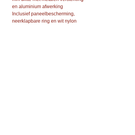
en aluminium afwerking
Inclusief paneelbescherming,
neerklapbare ring en wit nylon
netje
Regelbare hoogte tussen 167 tot
305 cm met twist-
hoogteverstelling (simpele draai
aan de hendel)
Voorzien van paalbescherming
en 4 verankeringsstaven
(betonnen ondergrond van
voldoende dikte noodzakelijk)
Extra antidiefstal schroefkapjes
en afdekking van de
montageplaat = extra veiligheid
rond de basis
Exclusief montage en exclusief