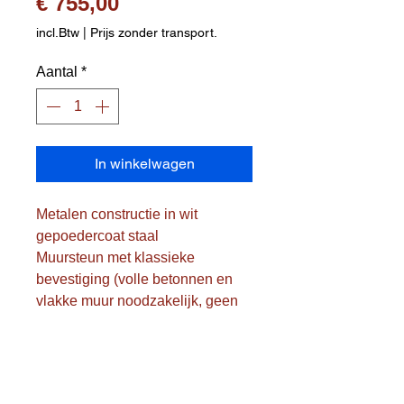
Prijs
€ 755,00
incl.Btw
|
Prijs zonder transport.
Aantal
*
In winkelwagen
Metalen constructie in wit
gepoedercoat staal
Muursteun met klassieke
bevestiging (volle betonnen en
vlakke muur noodzakelijk, geen
ytongstenen)
Vaste ringhoogte, bij installatie te
bepalen
Paneel (halve maan) in glasvezel