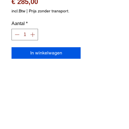
Prijs
€ 285,00
incl.Btw
|
Prijs zonder transport.
Aantal
*
In winkelwagen
Ballenwagen in staal, fijnmazige
draadconstructie / gaaswanden
Bovenaan afsluitbaar met deksel
(hangslot niet inbegrepen)
Verrolbaar dankzij 4 wielen
Afmeting : 91 x 61 x 91 cm
Maximale belasting : 150 kg
Doosverpakking