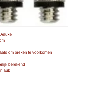
 Deluxe
 cm
naald om breken te voorkomen
rlijk berekend
en aub