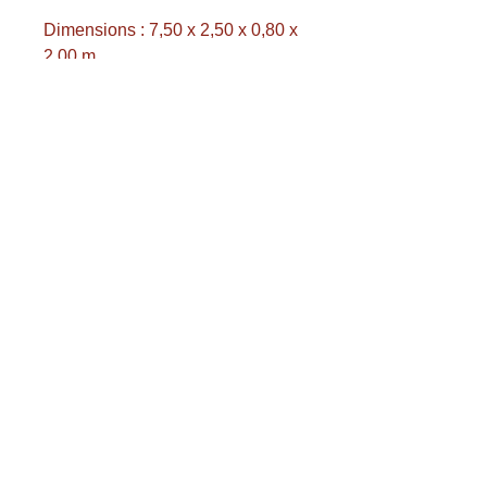
Dimensions : 7,50 x 2,50 x 0,80 x
2,00 m
Fil : 3 mm
Couleur : blanc
Dimensions de la maille : 12 x 12
cm
Conformément à la norme EN-
748
Prix par pièce !
Les frais de transport sont
calculés séparément.