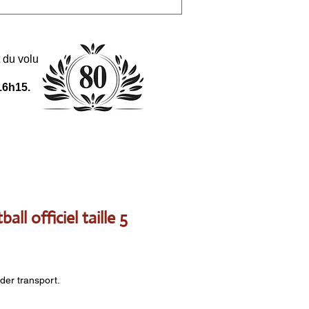
 et du volume de la commande.
16h15.
all officiel taille 5
nder transport.