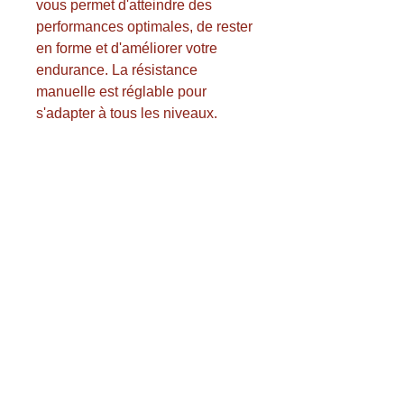
vous permet d'atteindre des 
performances optimales, de rester 
en forme et d'améliorer votre 
endurance. La résistance 
manuelle est réglable pour 
s'adapter à tous les niveaux. 
Grâce à ses grands chiffres bien 
lisibles, toutes les valeurs 
(vitesse, distance, fréquence 
cardiaque, etc.) sont faciles à lire. 
*Affichage en option. Le vélo est 
équipé d'un guidon de course 
entièrement réglable et de 
pédales plates ou SPD. 
Informations complémentaires : - 
Guidon : le guidon de course offre 
des sensations similaires à celles 
d'un vélo de compétition. - Selle : 
la selle confort est réglable en 