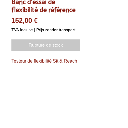
Banc d'essai de
flexibilité de référence
Prix
152,00 €
TVA Incluse
|
Prijs zonder transport.
Rupture de stock
Testeur de flexibilité Sit & Reach
Pour utiliser l'appareil Sit &
Reach, asseyez-vous les pieds
contre le « boîtier Sit & Reach »
et penchez-vous en avant en
déplaçant le curseur.
La flexion est lue directement sur
la poutre calibrée.