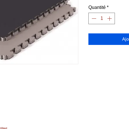
Quantité
*
Ajo
ntes