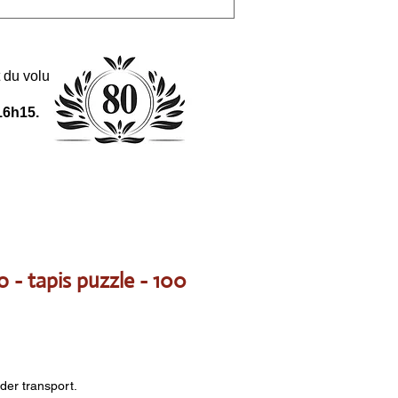
 et du volume de la commande.
16h15.
 - tapis puzzle - 100
nder transport.