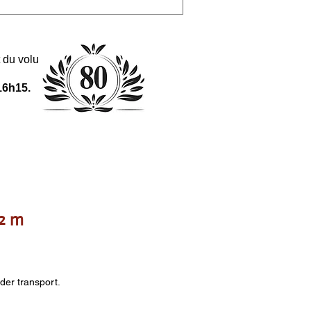
 et du volume de la commande.
16h15.
 2 m
nder transport.