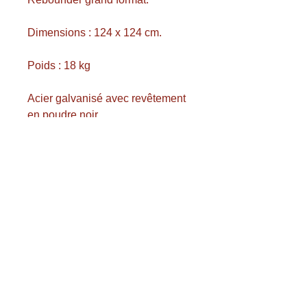
Dimensions : 124 x 124 cm.
Poids : 18 kg
Acier galvanisé avec revêtement
en poudre noir.
Diamètre du tube : 32 x 2 mm.
Filet en polyester noir.
Diamètre net 40 mm.
Angle réglable entre 35° et 90°,
réglable en 10 positions.
Comprend des ancrages au sol.