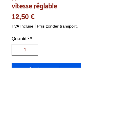
vitesse réglable
Prix
12,50 €
TVA Incluse
|
Prijs zonder transport.
Quantité
*
Ajouter au panier
Loophaagje / loophorde ideaal
voor snelheidshindernis
en/of conditietraining
Verstelbaar
Kleur :
oranje
Breedte :
46 cm
Verstelbare hoogte :
16 - 23 - 30