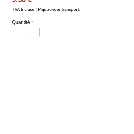
TVA Incluse
|
Prijs zonder transport.
Quantité
*
Ajouter au panier
Diabolo en plastique de haute 
qualité Dimensions : Ø 10 x 11 
cm Poids : env. 200 g Couleurs : 
rouge ou bleu (selon 
disponibilité) Poignées en bois 
incluses Frais de livraison 
calculés séparément. Veuillez 
indiquer votre code postal et votre 
ville.