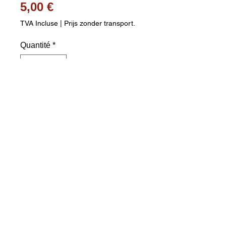
Prix
5,00 €
TVA Incluse
|
Prijs zonder transport.
Quantité
*
Ajouter au panier
Palet de hockey sur glace en 
caoutchouc 100 % de qualité. 
Caractéristiques : • Dimensions : 
75 x 25 mm • Poids : environ 160 
grammes. Les frais de port sont 
calculés séparément. Veuillez 
indiquer votre code postal et votre 
ville.