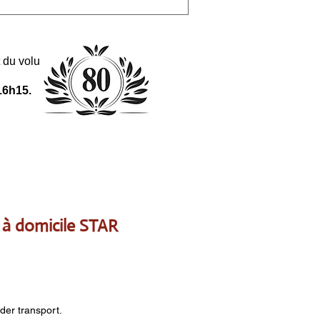
 et du volume de la commande.
16h15.
t à domicile STAR
nder transport.