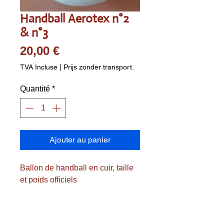
Handball Aerotex n°2
& n°3
Prix
20,00 €
TVA Incluse
|
Prijs zonder transport.
Quantité
*
Ajouter au panier
Ballon de handball en cuir, taille
et poids officiels
Dames n° 2 et Hommes n° 3