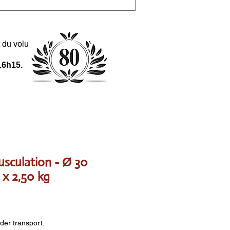
 et du volume de la commande.
16h15.
sculation - Ø 30
x 2,50 kg
nder transport.