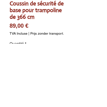
Coussin de sécurité de
base pour trampoline
de 366 cm
Prix
89,00 €
TVA Incluse
|
Prijs zonder transport.
Quantité
*
Ajouter au panier
Largeur : 29 cm ; Épaisseur : 
20 mm ; Matériau : PVC/PE ; 
Garnissage : mousse EPE ; 
Couleur : vert. Les frais de 
transport sont calculés 