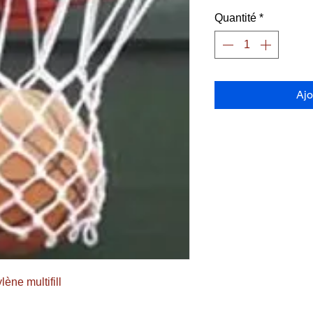
Quantité
*
Ajo
lène multifill