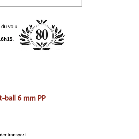
 et du volume de la commande.
16h15.
et-ball 6 mm PP
nder transport.