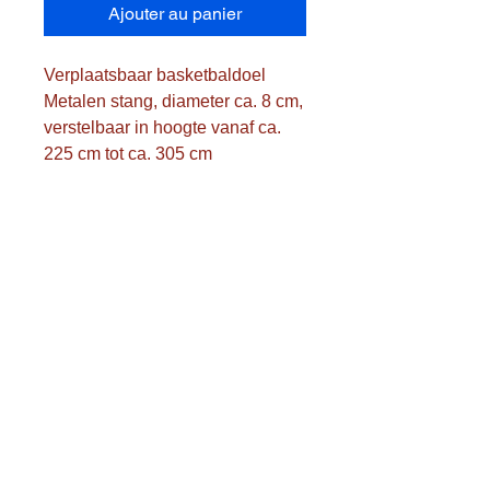
Ajouter au panier
Verplaatsbaar basketbaldoel
Metalen stang, diameter ca. 8 cm,
verstelbaar in hoogte vanaf ca.
225 cm tot ca. 305 cm
16 mm metalen ring met epoxy
coating, diameter ca. 45 cm
Weerbestendig nylon net
PE voet van 108 x 74 x 17 cm,
voor stabiliteitte vullen met zand
of water
Eenvoudige verrijdbaarheid
onder bepaalde hoek d.m.v.
stevige ingebouwde wieltjes
Vierkant transparant bord met
stalen frame, afmeting ca. 107 x
72 x 3 cm