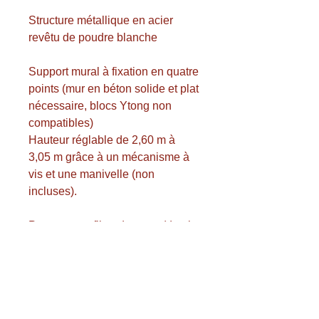
Structure métallique en acier
revêtu de poudre blanche
Support mural à fixation en quatre
points (mur en béton solide et plat
nécessaire, blocs Ytong non
compatibles)
Hauteur réglable de 2,60 m à
3,05 m grâce à un mécanisme à
vis et une manivelle (non
incluses).
Panneau en fibre de verre (demi-
lune) de 1120 mm x 775 mm
Anneau en acier massif de 18
mm avec 2 renforts et crochets
spéciaux pour filet inclus.