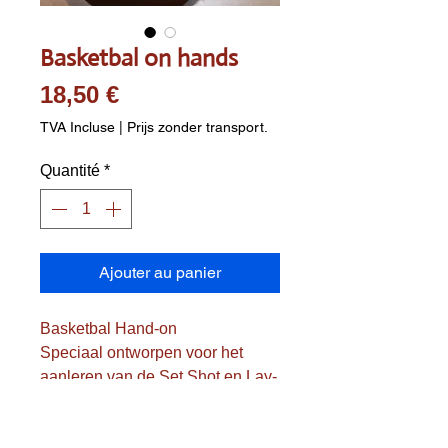
Basketbal on hands
Prix
18,50 €
TVA Incluse
|
Prijs zonder transport.
Quantité
*
Ajouter au panier
Basketbal Hand-on
Speciaal ontworpen voor het
aanleren van de Set Shot en Lay-
up
Op de bal is de plaatsing van de