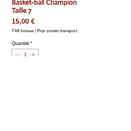
Basket-ball Champion
Taille 7
Prix
15,00 €
TVA Incluse
|
Prijs zonder transport.
Quantité
*
Ajouter au panier
Ballon de basketball Champion 
CV109N - Taille 7 Enveloppe en 
latex sur carcasse en nylon avec 
dessus en cuir Orange 
Conception robuste Taille et 
poids conformes aux normes 