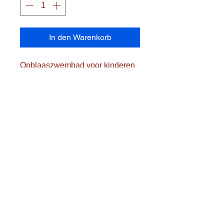
In den Warenkorb
Opblaaszwembad voor kinderen
3 ringen
Kleur : volgens voorraad
Diameter : 127 cm
Hoogte : 48 cm
Leeftijd vanaf 3 jaar
Transportkosten worden
afzonderlijk berekend
Postcode en gemeente aanvullen
aub