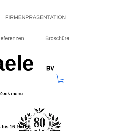
FIRMENPRÄSENTATION
eferenzen
Broschüre
ele
BV
 bis 16:15 Uhr