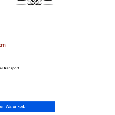
 cm
s
er transport.
den Warenkorb