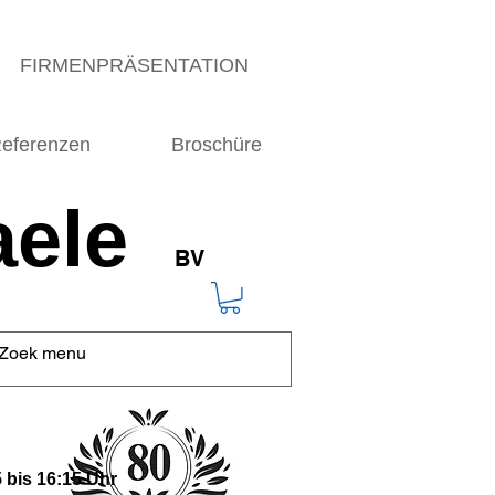
FIRMENPRÄSENTATION
eferenzen
Broschüre
ele
BV
 bis 16:15 Uhr