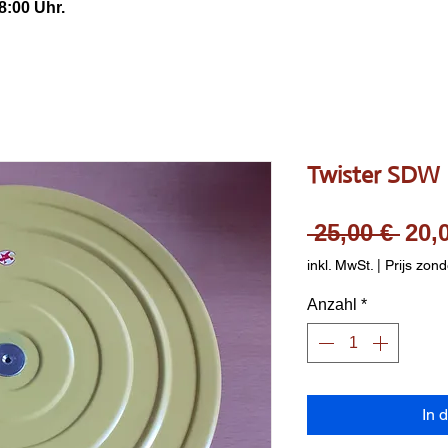
8:00 Uhr.
Twister SDW
Sta
 25,00 € 
20,
inkl. MwSt.
|
Prijs zond
Anzahl
*
In 