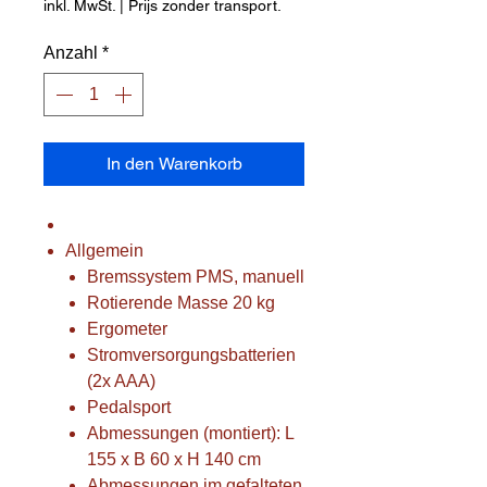
inkl. MwSt.
|
Prijs zonder transport.
Anzahl
*
In den Warenkorb
Allgemein
Bremssystem PMS, manuell
Rotierende Masse 20 kg
Ergometer
Stromversorgungsbatterien
(2x AAA)
Pedalsport
Abmessungen (montiert): L
155 x B 60 x H 140 cm
Abmessungen im gefalteten