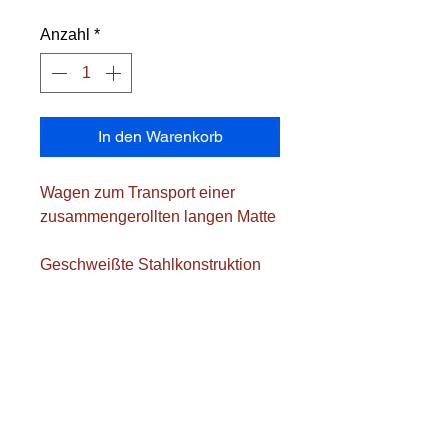
Anzahl
*
In den Warenkorb
Wagen zum Transport einer
zusammengerollten langen Matte
Geschweißte Stahlkonstruktion
mit abgerundeten Ecken
Ausgestattet mit einer klappbaren
Halterung, um die Matte einfach
auf den Wagen zu rollen.
Lackierte Version