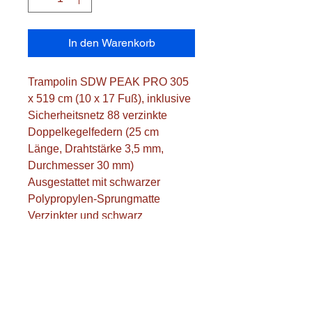
In den Warenkorb
Trampolin SDW PEAK PRO 305 
x 519 cm (10 x 17 Fuß), inklusive 
Sicherheitsnetz 88 verzinkte 
Doppelkegelfedern (25 cm 
Länge, Drahtstärke 3,5 mm, 
Durchmesser 30 mm) 
Ausgestattet mit schwarzer 
Polypropylen-Sprungmatte 
Verzinkter und schwarz 
pulverbeschichteter Rahmen 
Durchmesser der 4 U-Beine: ø 76 
x 1,45 mm Durchmesser der 
oberen Schiene: ø 76 x 2,5 mm 
Schutzrand: 45 cm breit x 30 mm 