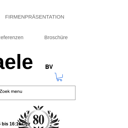
FIRMENPRÄSENTATION
eferenzen
Broschüre
ele
BV
 bis 16:15 Uhr