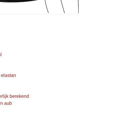
l
 elastan
rlijk berekend
en aub