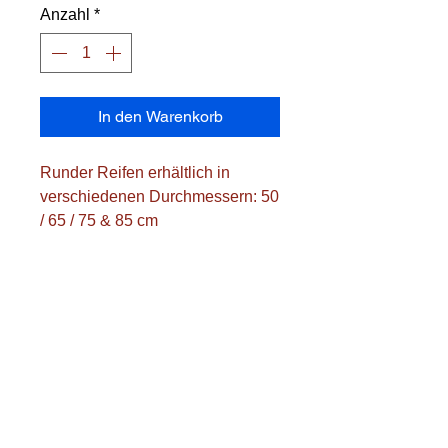
Anzahl
*
In den Warenkorb
Runder Reifen erhältlich in
verschiedenen Durchmessern: 50
/ 65 / 75 & 85 cm
Durchmesser: 85 cm
Farben: 6 Farben (Weiß, Rot,
Grün, Gelb, Blau und Rosa)
Farbverfügbarkeit: abhängig von
Lagerbestand und