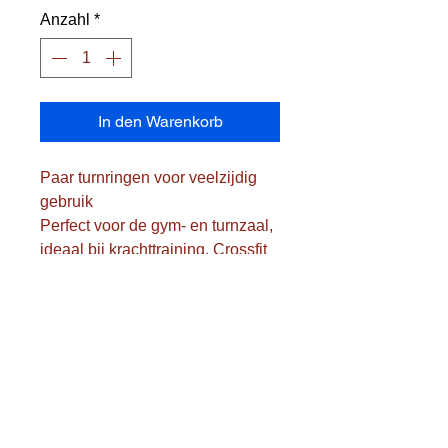
Anzahl
*
In den Warenkorb
Paar turnringen voor veelzijdig
gebruik
Perfect voor de gym- en turnzaal,
ideaal bij krachttraining, Crossfit
en functionele training
Materiaal : Sterk en duurzaam
gelamineerd hout
Diameter : 23,5 cm
Dikte : 28 mm
Inclusief banden: 4,5 m lang x 2,5
cm breed
Draagvermogen : geschikt voor